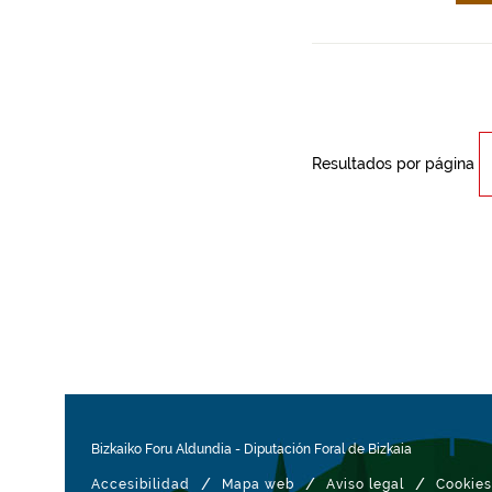
Resultados por página
Bizkaiko Foru Aldundia
-
Diputación Foral de Bizkaia
/
/
/
Accesibilidad
Mapa web
Aviso legal
Cookies