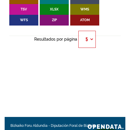
TSV
XLSX
WMS
WFS
ZIP
ATOM
Resultados por página
OPENDATA.
Bizkaiko Foru Aldundia
-
Diputación Foral de Bizkaia