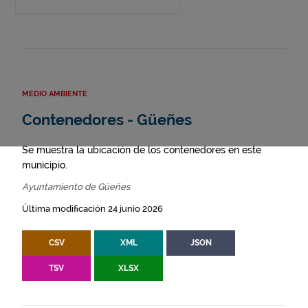
MEDIO AMBIENTE
Contenedores - Güeñes
Se muestra la ubicación de los contenedores en este
municipio.
Ayuntamiento de Güeñes
Última modificación 24 junio 2026
CSV
XML
JSON
TSV
XLSX