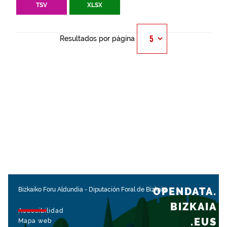
TSV
XLSX
Resultados por página
OPENDATA.
Bizkaiko Foru Aldundia
-
Diputación Foral de Bizkaia
BIZKAIA
Accesibilidad
.EUS
Mapa web