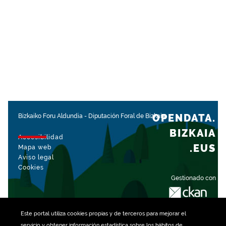
OPENDATA.
Bizkaiko Foru Aldundia
-
Diputación Foral de Bizkaia
BIZKAIA
Accesibilidad
.EUS
Mapa web
Aviso legal
Cookies
Gestionado con
Este portal utiliza
cookies
propias y de terceros para mejorar el
servicio y obtener información estadística sobre los hábitos de