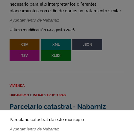
necesario para ello interpretar los diferentes
planeamientos con el fin de darles un tratamiento similar.
Ayuntamiento de Nabarniz
Última modificación 04 agosto 2026
CSV
XML
JSON
TSV
XLSX
VIVIENDA
URBANISMO E INFRAESTRUCTURAS
Parcelario catastral - Nabarniz
Parcelario catastral de este municipio.
Ayuntamiento de Nabarniz