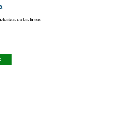
a
zkaibus de las líneas
X