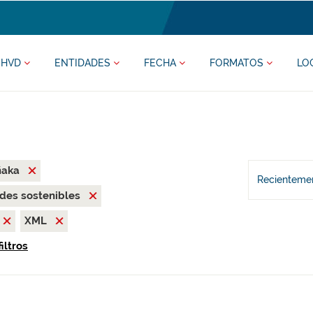
HVD
ENTIDADES
FECHA
FORMATOS
LO
ñaka
Recientemen
des sostenibles
XML
iltros