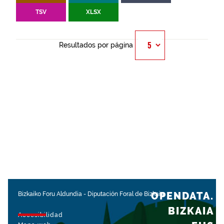
TSV
XLSX
Resultados por página
OPENDATA.
Bizkaiko Foru Aldundia
-
Diputación Foral de Bizkaia
BIZKAIA
Accesibilidad