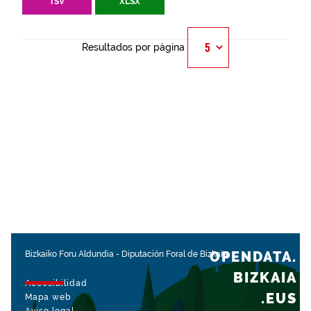
TSV
XLSX
Resultados por página
OPENDATA.
Bizkaiko Foru Aldundia
-
Diputación Foral de Bizkaia
BIZKAIA
Accesibilidad
.EUS
Mapa web