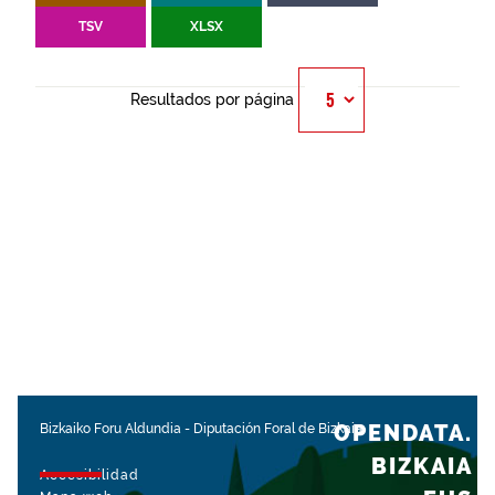
TSV
XLSX
Resultados por página
OPENDATA.
Bizkaiko Foru Aldundia
-
Diputación Foral de Bizkaia
BIZKAIA
Accesibilidad