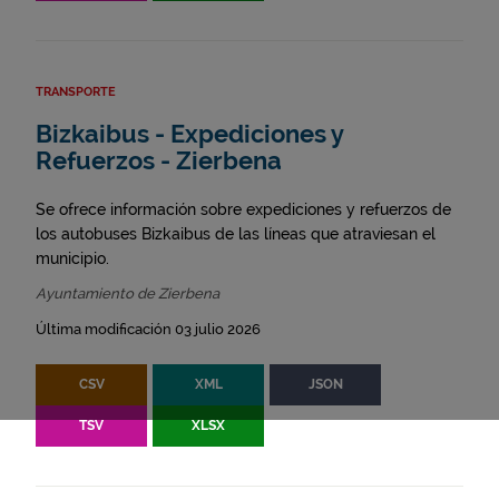
TRANSPORTE
Bizkaibus - Expediciones y
Refuerzos - Zierbena
Se ofrece información sobre expediciones y refuerzos de
los autobuses Bizkaibus de las líneas que atraviesan el
municipio.
Ayuntamiento de Zierbena
Última modificación 03 julio 2026
CSV
XML
JSON
TSV
XLSX