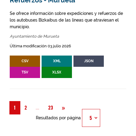
Refuerzos - Murueta
Se ofrece información sobre expediciones y refuerzos de
los autobuses Bizkaibus de las líneas que atraviesan el
municipio.
Ayuntamiento de Murueta
Última modificación 03 julio 2026
CSV
XML
JSON
TSV
XLSX
Siguiente
»
Página
...
1
2
23
Resultados por página