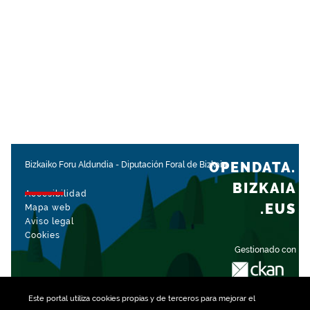
OPENDATA.
Bizkaiko Foru Aldundia
-
Diputación Foral de Bizkaia
BIZKAIA
Accesibilidad
.EUS
Mapa web
Aviso legal
Cookies
Gestionado con
Este portal utiliza
cookies
propias y de terceros para mejorar el