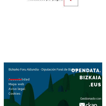
OPENDATA.
Bizkaiko Foru Aldundia
-
Diputación Foral de Bizkaia
BIZKAIA
Accesibilidad
.EUS
Mapa web
Aviso legal
Cookies
Gestionado con