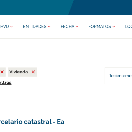
HVD
ENTIDADES
FECHA
FORMATOS
LO
Vivienda
Recientemen
iltros
celario catastral - Ea