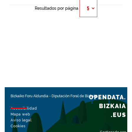
Resultados por página
OPENDATA.
Bizkaiko Foru Aldundia
-
Diputación Foral de Bizkaia
BIZKAIA
Accesibilidad
.EUS
Mapa web
Aviso legal
Cookies