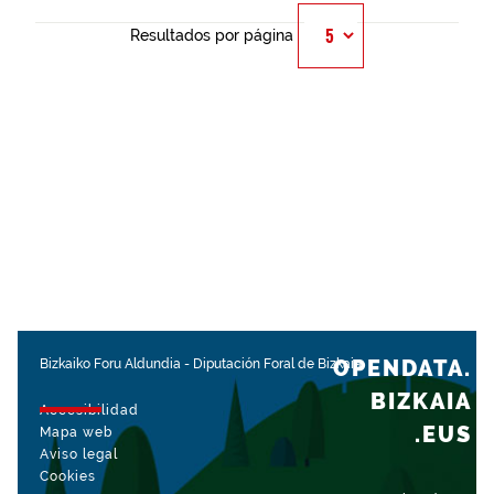
Resultados por página
OPENDATA.
Bizkaiko Foru Aldundia
-
Diputación Foral de Bizkaia
BIZKAIA
Accesibilidad
.EUS
Mapa web
Aviso legal
Cookies