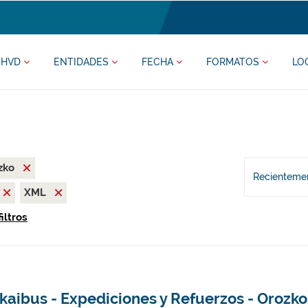
HVD
ENTIDADES
FECHA
FORMATOS
LO
zko
Recientemen
XML
iltros
kaibus - Expediciones y Refuerzos - Orozko