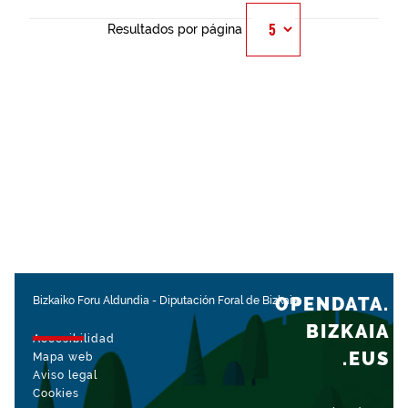
Resultados por página
OPENDATA.
Bizkaiko Foru Aldundia
-
Diputación Foral de Bizkaia
BIZKAIA
Accesibilidad
.EUS
Mapa web
Aviso legal
Cookies