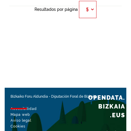
Resultados por página
OPENDATA.
Bizkaiko Foru Aldundia
-
Diputación Foral de Bizkaia
BIZKAIA
Accesibilidad
.EUS
Mapa web
Aviso legal
Cookies