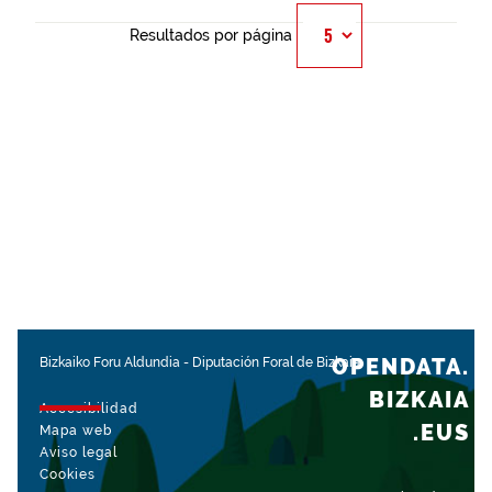
Resultados por página
OPENDATA.
Bizkaiko Foru Aldundia
-
Diputación Foral de Bizkaia
BIZKAIA
Accesibilidad
.EUS
Mapa web
Aviso legal
Cookies