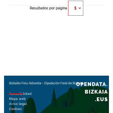
Resultados por página
OPENDATA.
Bizkaiko Foru Aldundia
-
Diputación Foral de Bizkaia
BIZKAIA
Accesibilidad
.EUS
Mapa web
Aviso legal
Cookies