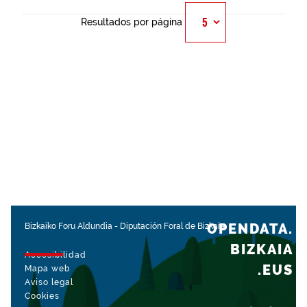
Resultados por página
OPENDATA.
Bizkaiko Foru Aldundia
-
Diputación Foral de Bizkaia
BIZKAIA
Accesibilidad
.EUS
Mapa web
Aviso legal
Cookies