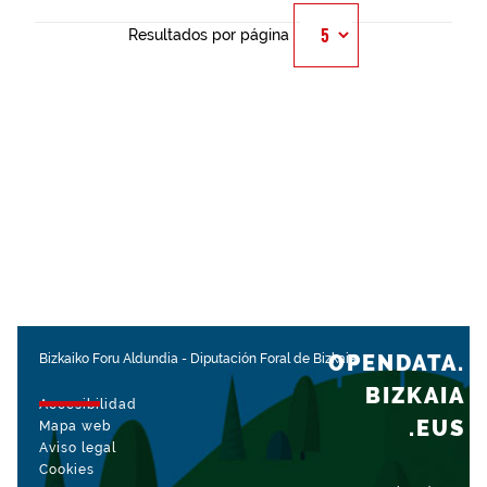
Resultados por página
OPENDATA.
Bizkaiko Foru Aldundia
-
Diputación Foral de Bizkaia
BIZKAIA
Accesibilidad
.EUS
Mapa web
Aviso legal
Cookies