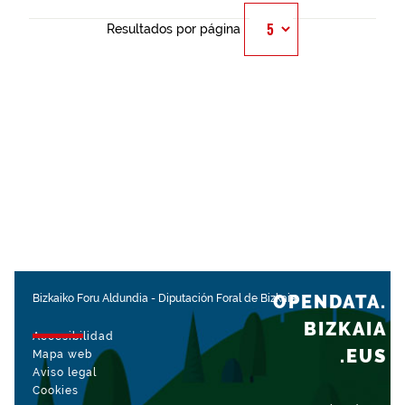
Resultados por página
OPENDATA.
Bizkaiko Foru Aldundia
-
Diputación Foral de Bizkaia
BIZKAIA
Accesibilidad
.EUS
Mapa web
Aviso legal
Cookies