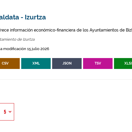
ldata - Izurtza
frece información económico-financiera de los Ayuntamientos de Biz
tamiento de Izurtza
a modificación 15 julio 2026
CSV
XML
JSON
TSV
XLS