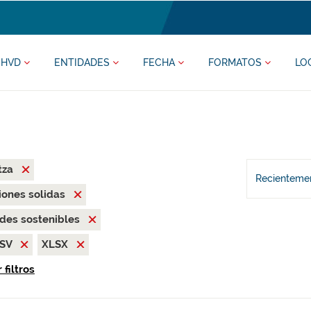
HVD
ENTIDADES
FECHA
FORMATOS
LO
tza
Recientemen
uciones solidas
des sostenibles
SV
XLSX
 filtros