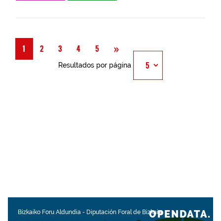
Siguiente
»
1
2
3
4
5
Resultados por página
OPENDATA.
Bizkaiko Foru Aldundia
-
Diputación Foral de Bizkaia