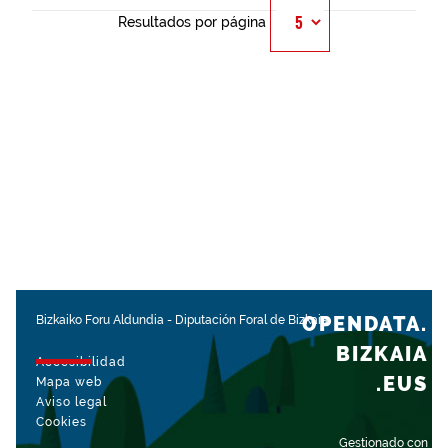
Resultados por página
OPENDATA.
Bizkaiko Foru Aldundia
-
Diputación Foral de Bizkaia
BIZKAIA
Accesibilidad
.EUS
Mapa web
Aviso legal
Cookies
Gestionado con