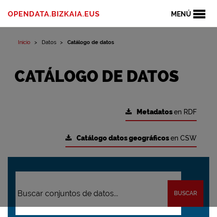
OPENDATA.BIZKAIA.EUS
MENÚ
Inicio
Datos
Catálogo de datos
CATÁLOGO DE DATOS
Metadatos
en RDF
Catálogo datos geográficos
en CSW
BUSCAR