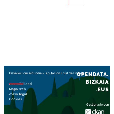
OPENDATA.
Bizkaiko Foru Aldundia
-
Diputación Foral de Bizkaia
BIZKAIA
Accesibilidad
.EUS
Mapa web
Aviso legal
Cookies
Gestionado con