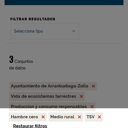
FILTRAR RESULTADOS
Selecciona tipo
3
Conjuntos
de datos
Ayuntamiento de Arrankudiaga-Zollo
Vida de ecosistemas terrestres
Produccion y consumo responsables
Hambre cero
Medio rural
TSV
Restaurar filtros