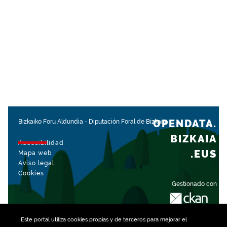
OPENDATA.
Bizkaiko Foru Aldundia
-
Diputación Foral de Bizkaia
BIZKAIA
Accesibilidad
.EUS
Mapa web
Aviso legal
Cookies
Gestionado con
Este portal utiliza
cookies
propias y de terceros para mejorar el