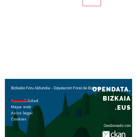
OPENDATA.
Bizkaiko Foru Aldundia
-
Diputación Foral de Bizkaia
BIZKAIA
Accesibilidad
.EUS
Mapa web
Aviso legal
Cookies
Gestionado con