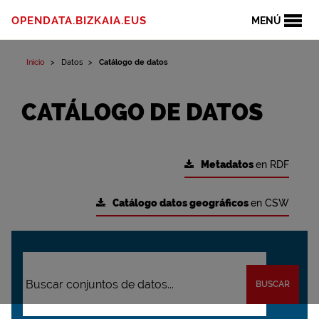
OPENDATA.BIZKAIA.EUS
MENÚ
Inicio
Datos
Catálogo de datos
CATÁLOGO DE DATOS
Metadatos
en RDF
Catálogo datos geográficos
en CSW
BUSCAR