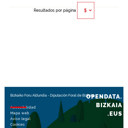
Resultados por página
OPENDATA.
Bizkaiko Foru Aldundia
-
Diputación Foral de Bizkaia
BIZKAIA
Accesibilidad
.EUS
Mapa web
Aviso legal
Cookies