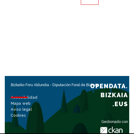
OPENDATA.
Bizkaiko Foru Aldundia
-
Diputación Foral de Bizkaia
BIZKAIA
Accesibilidad
.EUS
Mapa web
Aviso legal
Cookies
Gestionado con