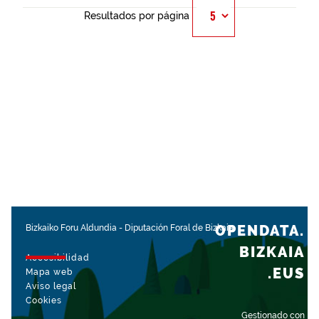
Resultados por página
OPENDATA.
Bizkaiko Foru Aldundia
-
Diputación Foral de Bizkaia
BIZKAIA
Accesibilidad
.EUS
Mapa web
Aviso legal
Cookies
Gestionado con