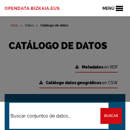
OPENDATA.BIZKAIA.EUS
MENÚ
Inicio
Datos
Catálogo de datos
CATÁLOGO DE DATOS
Metadatos
en RDF
Catálogo datos geográficos
en CSW
BUSCAR