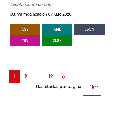
Ayuntamiento de Gorliz
Última modificación 07 julio 2026
CSV
XML
JSON
TSV
XLSX
Siguiente
»
Página
...
1
2
12
Resultados por página