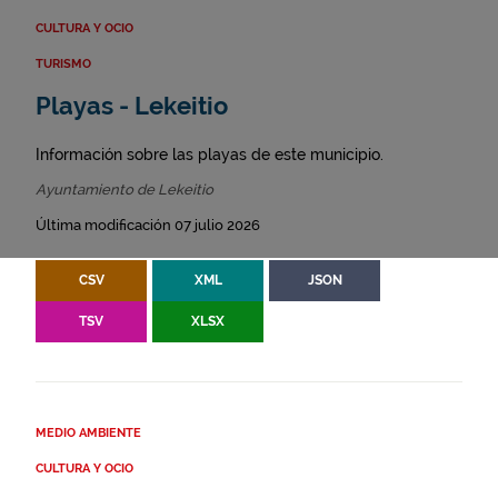
CULTURA Y OCIO
TURISMO
Playas - Lekeitio
Información sobre las playas de este municipio.
Ayuntamiento de Lekeitio
Última modificación 07 julio 2026
CSV
XML
JSON
TSV
XLSX
MEDIO AMBIENTE
CULTURA Y OCIO