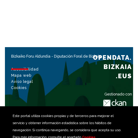
OPENDATA.
Bizkaiko Foru Aldundia
-
Diputación Foral de Bizkaia
BIZKAIA
Accesibilidad
.EUS
Mapa web
Aviso legal
Cookies
Gestionado con
Este portal utiliza
cookies
propias y de terceros para mejorar el
servicio y obtener información estadística sobre los hábitos de
navegación. Si continúa navegando, se considera que acepta su uso.
Para más información, consulte el apartado
Cookies
.