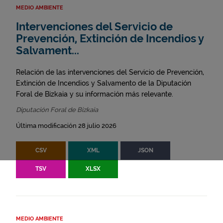
MEDIO AMBIENTE
Intervenciones del Servicio de
Prevención, Extinción de Incendios y
Salvament...
Relación de las intervenciones del Servicio de Prevención,
Extinción de Incendios y Salvamento de la Diputación
Foral de Bizkaia y su información más relevante.
Diputación Foral de Bizkaia
Última modificación 28 julio 2026
CSV
XML
JSON
TSV
XLSX
MEDIO AMBIENTE