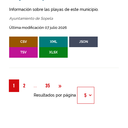
Información sobre las playas de este municipio.
Ayuntamiento de Sopela
Última modificación 07 julio 2026
CSV
XML
JSON
TSV
XLSX
Siguiente
»
Página
...
1
2
35
Resultados por página