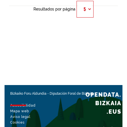
Resultados por página
OPENDATA.
Bizkaiko Foru Aldundia
-
Diputación Foral de Bizkaia
BIZKAIA
Accesibilidad
.EUS
Mapa web
Aviso legal
Cookies