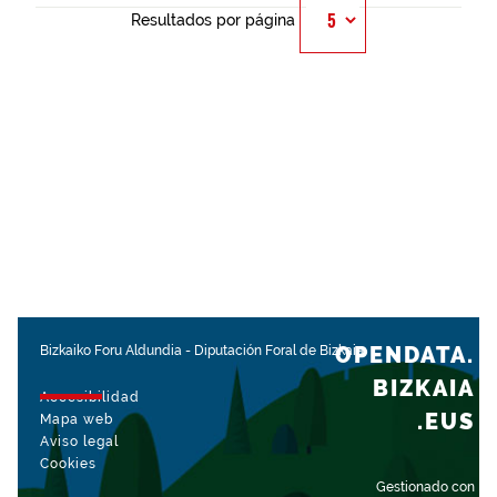
Resultados por página
OPENDATA.
Bizkaiko Foru Aldundia
-
Diputación Foral de Bizkaia
BIZKAIA
Accesibilidad
.EUS
Mapa web
Aviso legal
Cookies
Gestionado con