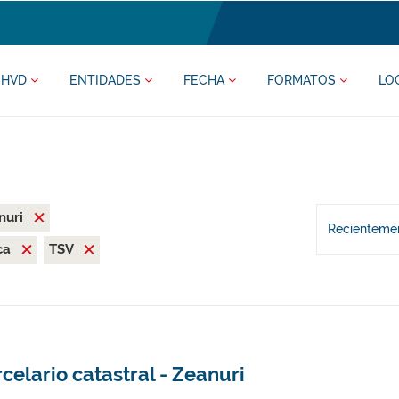
HVD
ENTIDADES
FECHA
FORMATOS
LO
nuri
Recientemen
ca
TSV
celario catastral - Zeanuri