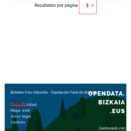
Resultados por página
OPENDATA.
Bizkaiko Foru Aldundia
-
Diputación Foral de Bizkaia
BIZKAIA
Accesibilidad
.EUS
Mapa web
Aviso legal
Cookies
Gestionado con