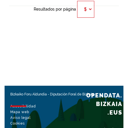
Resultados por página
OPENDATA.
Bizkaiko Foru Aldundia
-
Diputación Foral de Bizkaia
BIZKAIA
Accesibilidad
.EUS
Mapa web
Aviso legal
Cookies