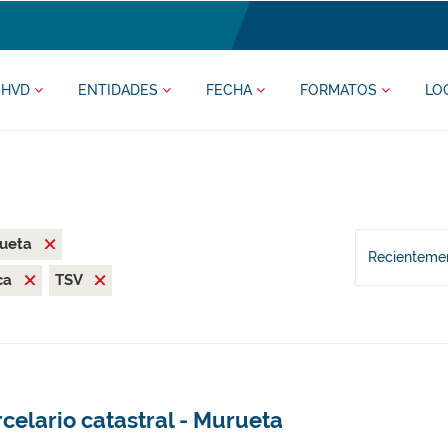
HVD
ENTIDADES
FECHA
FORMATOS
LO
rueta
Recientemen
ca
TSV
celario catastral - Murueta