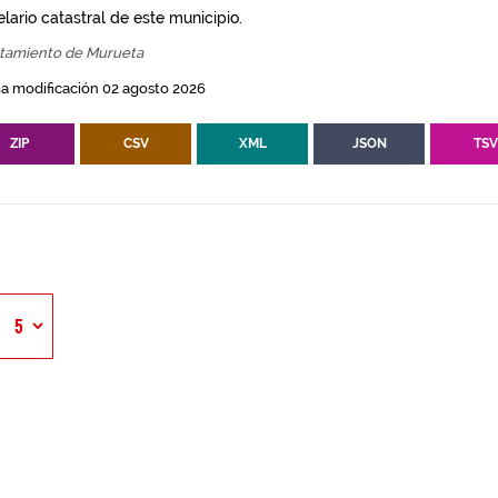
lario catastral de este municipio.
tamiento de Murueta
a modificación 02 agosto 2026
ZIP
CSV
XML
JSON
TS