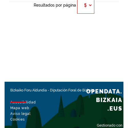
Resultados por página
OPENDATA.
Bizkaiko Foru Aldundia
-
Diputación Foral de Bizkaia
BIZKAIA
Accesibilidad
.EUS
Mapa web
Aviso legal
Cookies
Gestionado con