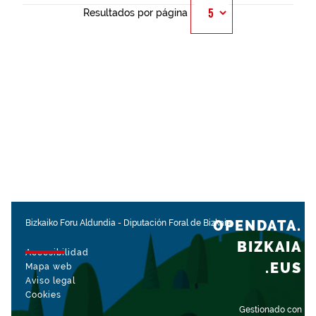
Resultados por página
OPENDATA.
Bizkaiko Foru Aldundia
-
Diputación Foral de Bizkaia
BIZKAIA
Accesibilidad
.EUS
Mapa web
Aviso legal
Cookies
Gestionado con