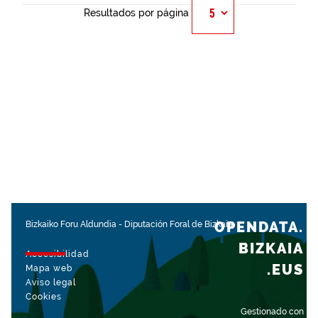
Resultados por página
OPENDATA.
Bizkaiko Foru Aldundia
-
Diputación Foral de Bizkaia
BIZKAIA
Accesibilidad
.EUS
Mapa web
Aviso legal
Cookies
Gestionado con