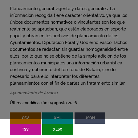
Planeamiento general vigente y datos generales. La
información recogida tiene carácter orientativo, ya que los
únicos documentos normativos o vinculantes son los que
realmente se aprueban, que están elaborados en soporte
papel y obran en los archivos de planeamiento de los
Ayuntamientos, Diputación Foral y Gobierno Vasco. Dichos
documentos se redactan sin guardar homogeneidad entre
ellos, por lo que no se obtiene de la simple adición de los
planeamientos municipales una información urbanística
continua y coherente del territorio de Bizkaia, siendo
necesario para ello interpretar los diferentes
planeamientos con el fin de darles un tratamiento similar.
Ayuntamiento de Arratzu
Última modificación 04 agosto 2026
CSV
XML
JSON
TSV
XLSX