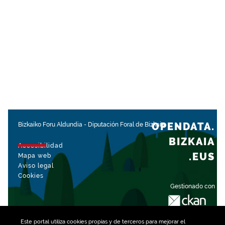
OPENDATA.
Bizkaiko Foru Aldundia
-
Diputación Foral de Bizkaia
BIZKAIA
Accesibilidad
.EUS
Mapa web
Aviso legal
Cookies
Gestionado con
Este portal utiliza
cookies
propias y de terceros para mejorar el