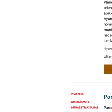
Plan
orie
apru
Ayun
homo
munic
neces
simil
Ayun
Últim
VIVIENDA
Par
URBANISMO E
Parce
INFRAESTRUCTURAS