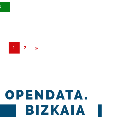
X
Siguiente
»
1
2
OPENDATA.
BIZKAIA