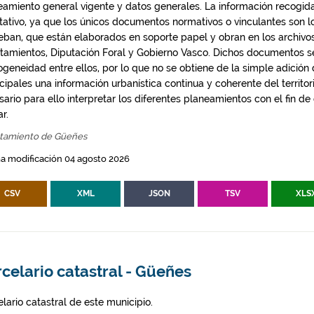
eamiento general vigente y datos generales. La información recogida
ntativo, ya que los únicos documentos normativos o vinculantes son 
eban, que están elaborados en soporte papel y obran en los archivo
tamientos, Diputación Foral y Gobierno Vasco. Dichos documentos s
geneidad entre ellos, por lo que no se obtiene de la simple adición
ipales una información urbanística continua y coherente del territor
ario para ello interpretar los diferentes planeamientos con el fin de
ar.
tamiento de Güeñes
a modificación 04 agosto 2026
CSV
XML
JSON
TSV
XLS
celario catastral - Güeñes
lario catastral de este municipio.