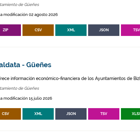
tamiento de Güeñes
a modificación 02 agosto 2026
ZIP
CSV
XML
JSON
TS
aldata - Güeñes
frece información económico-financiera de los Ayuntamientos de Biz
tamiento de Güeñes
a modificación 15 julio 2026
CSV
XML
JSON
TSV
XLS