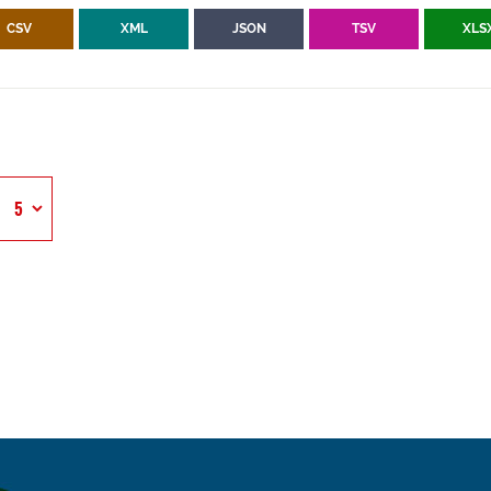
CSV
XML
JSON
TSV
XLS