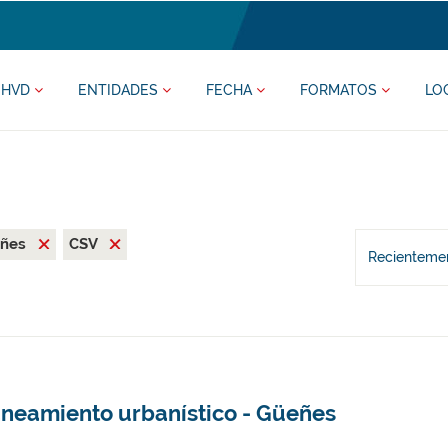
HVD
ENTIDADES
FECHA
FORMATOS
LO
eñes
CSV
Recientemen
aneamiento urbanístico - Güeñes