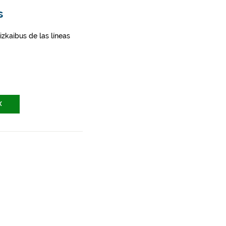
s
zkaibus de las líneas
X