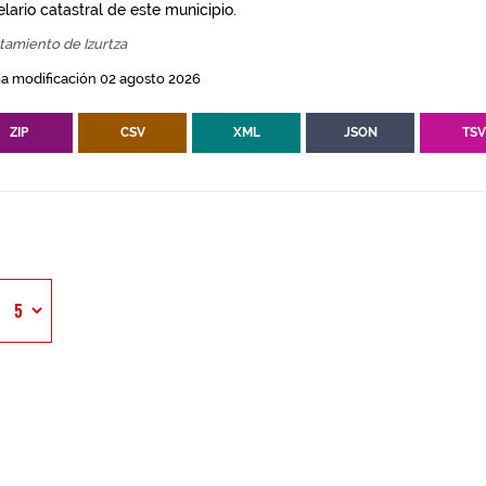
lario catastral de este municipio.
tamiento de Izurtza
a modificación 02 agosto 2026
ZIP
CSV
XML
JSON
TS