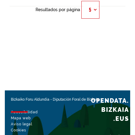
Resultados por página
OPENDATA.
Bizkaiko Foru Aldundia
-
Diputación Foral de Bizkaia
BIZKAIA
Accesibilidad
.EUS
Mapa web
Aviso legal
Cookies