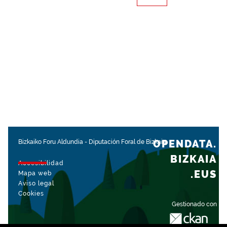
OPENDATA.
Bizkaiko Foru Aldundia
-
Diputación Foral de Bizkaia
BIZKAIA
Accesibilidad
.EUS
Mapa web
Aviso legal
Cookies
Gestionado con