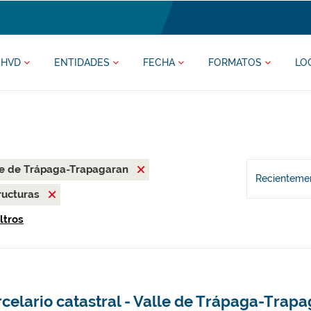
HVD
ENTIDADES
FECHA
FORMATOS
LO
le de Trápaga-Trapagaran
Recientemen
ructuras
ltros
celario catastral - Valle de Trápaga-Trap