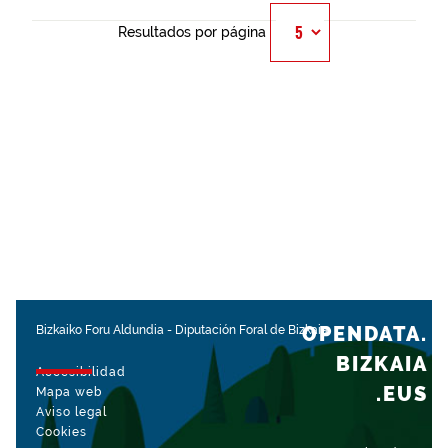
Resultados por página
OPENDATA.
Bizkaiko Foru Aldundia
-
Diputación Foral de Bizkaia
BIZKAIA
Accesibilidad
.EUS
Mapa web
Aviso legal
Cookies